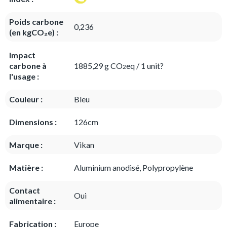
Poids carbone
0,236
(en kgCO₂e) :
Impact
carbone à
1885,29 g CO
eq / 1 unit?
2
l'usage :
Couleur :
Bleu
Dimensions :
126cm
Marque :
Vikan
Matière :
Aluminium anodisé, Polypropylène
Contact
Oui
alimentaire :
Fabrication :
Europe