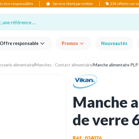
ts éco-responsables
Service client par métier
25€ offerts sur 
 une référence ...
Offre responsable
Promos
Nouveautés
osserie alimentaire
/
Manches - Contact alimentaire
/
Manche alimentaire PLP 
Manche al
de verre 
Réf : 024076