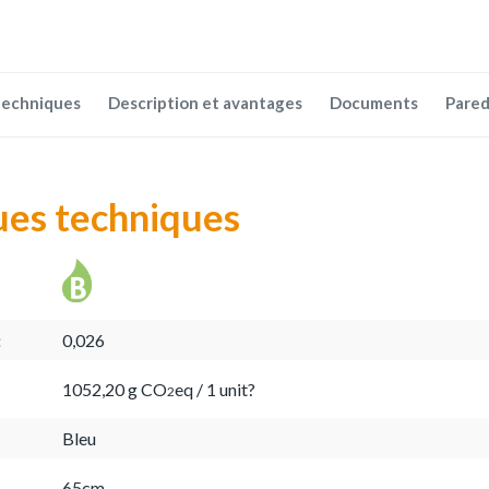
techniques
Description et avantages
Documents
Pared
ues techniques
:
0,026
1052,20 g CO
eq / 1 unit?
2
Bleu
65cm