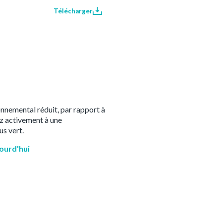
Télécharger
onnemental réduit, par rapport à
ez activement à une
s vert.
jourd'hui