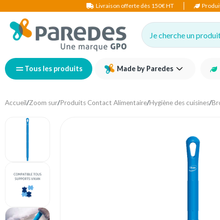
Livraison offerte dès 150€ HT
Produi
Je cherche un produit,
Tous les produits
Made by Paredes
Accueil
/
Zoom sur
/
Produits Contact Alimentaire
/
Hygiène des cuisines
/
Br