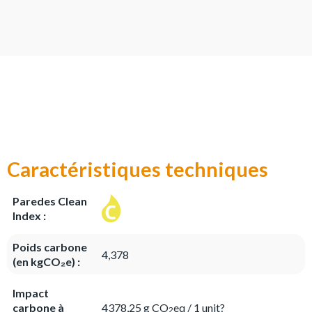
Caractéristiques techniques
Paredes Clean
Index :
Poids carbone
4,378
(en kgCO₂e) :
Impact
carbone à
4378,25 g CO
eq / 1 unit?
2