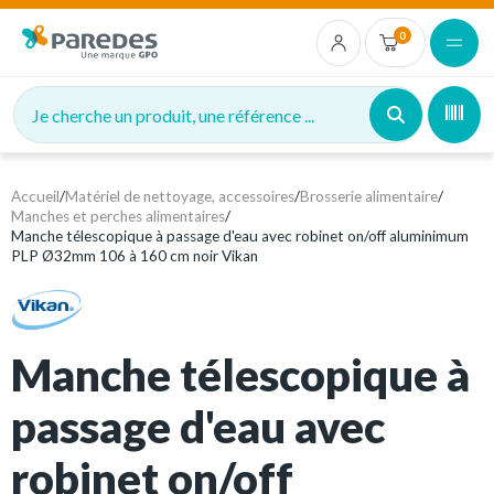
0
Je cherche un produit, une référence ...
Accueil
/
Matériel de nettoyage, accessoires
/
Brosserie alimentaire
/
Manches et perches alimentaires
/
Manche télescopique à passage d'eau avec robinet on/off aluminimum
PLP Ø32mm 106 à 160 cm noir Vikan
Manche télescopique à
passage d'eau avec
robinet on/off