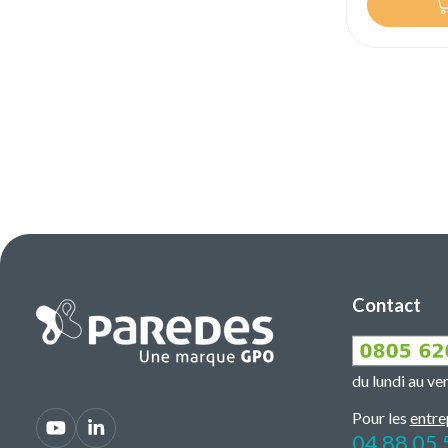
Contact
du lundi au v
Pour les
entre
04 88 05 