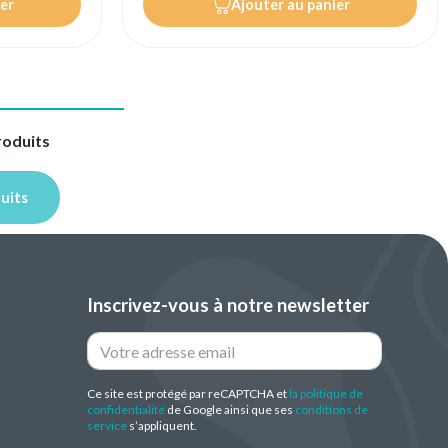
er
Ajouter au panier
roduits
duits
Inscrivez-vous à notre newsletter
Ce site est protégé par reCAPTCHA et
la politique de
confidentialité
de Google ainsi que ses
conditions de
service
s’appliquent.