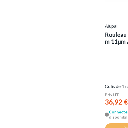
Alupal
Rouleau 
m 11µm 
Colis de 4 
Prix HT
36,92 €
Connecte
disponibili