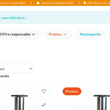
ts éco-responsables
Service client par métier
25€ offerts sur 
 une référence ...
Offre responsable
Promos
Nouveautés
ouvés
Promos