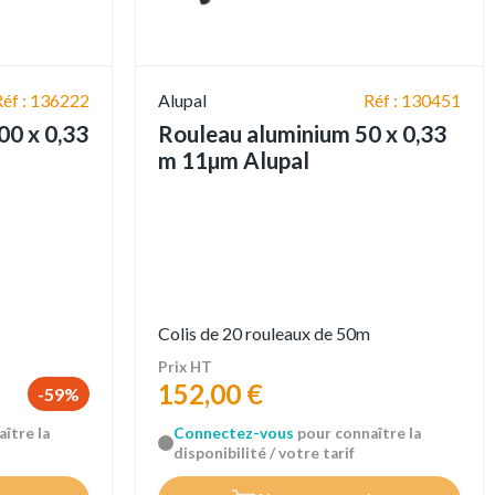
Réf : 136222
Alupal
Réf : 130451
00 x 0,33
Rouleau aluminium 50 x 0,33
m 11µm Alupal
Colis de 20 rouleaux de 50m
Prix HT
152,00 €
-59%
ître la
Connectez-vous
pour connaître la
disponibilité / votre tarif