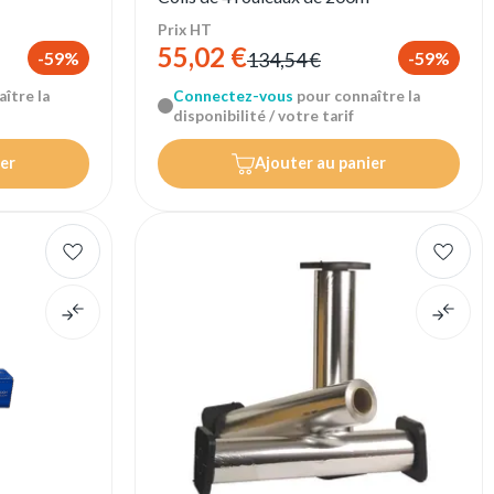
Prix HT
55,02 €
-59%
-59%
134,54 €
ître la
Connectez-vous
pour connaître la
disponibilité / votre tarif
er
Ajouter au panier