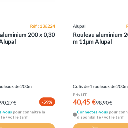
Réf : 136224
Alupal
aluminium 200 x 0,30
Rouleau aluminium 2
Alupal
m 11µm Alupal
rouleaux de 200m
Colis de 4 rouleaux de 200m
Prix HT
40,45 €
-59%
90,27 €
98,90 €
z-vous
pour connaître la
Connectez-vous
pour conna
té / votre tarif
disponibilité / votre tarif