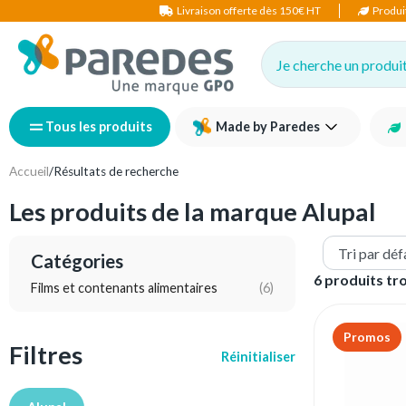
Livraison offerte dès 150€ HT
Produi
Je cherche un produit,
Tous les produits
Made by Paredes
Accueil
/
Résultats de recherche
Les produits de la marque Alupal
Catégories
6 produits tr
Films et contenants alimentaires
(6)
Promos
Filtres
Réinitialiser