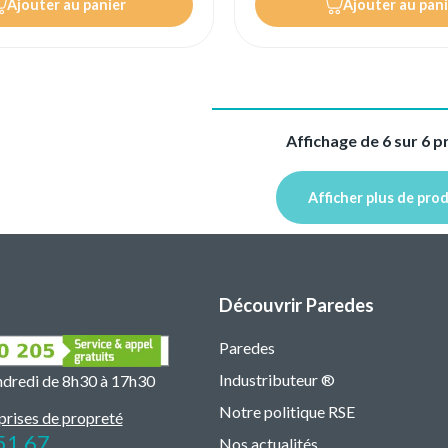
Ajouter au panier
Ajouter au pani
Affichage de 6 sur 6 p
Afficher plus de pro
Découvrir Paredes
Paredes
Industributeur ®
endredi de 8h30 à 17h30
Notre politique RSE
prises de propreté
51 67
Nos actualités