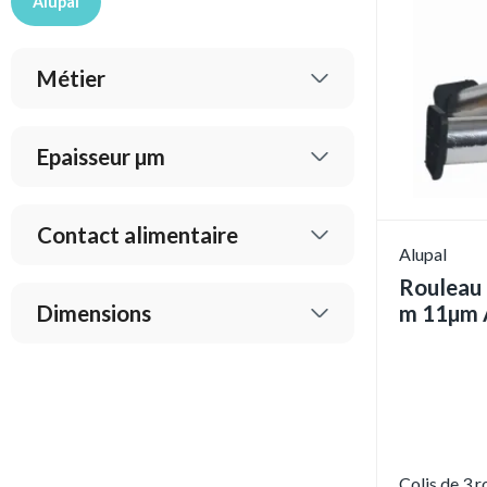
Alupal
Métier
Epaisseur µm
Contact alimentaire
Alupal
Rouleau 
Dimensions
m 11µm 
Colis de 3 