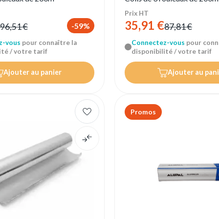
Prix HT
35,91 €
-59%
96,51 €
87,81 €
z-vous
pour connaître la
Connectez-vous
pour conna
té / votre tarif
disponibilité / votre tarif
Ajouter au panier
Ajouter au pani
Promos