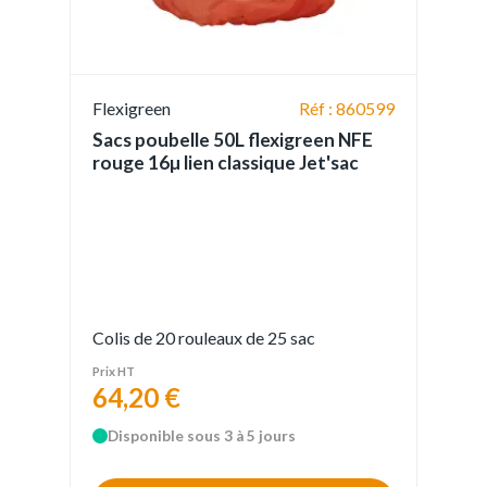
Flexigreen
Réf : 860599
Sacs poubelle 50L flexigreen NFE
rouge 16µ lien classique Jet'sac
Colis de 20 rouleaux de 25 sac
Prix HT
64,20 €
Disponible sous 3 à 5 jours