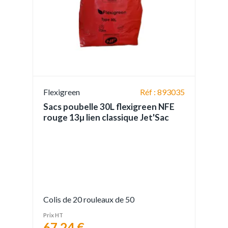
Flexigreen
Réf : 893035
Sacs poubelle 30L flexigreen NFE
rouge 13µ lien classique Jet'Sac
Colis de 20 rouleaux de 50
Prix HT
67,24 €