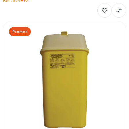
Réf : 674992
Promos