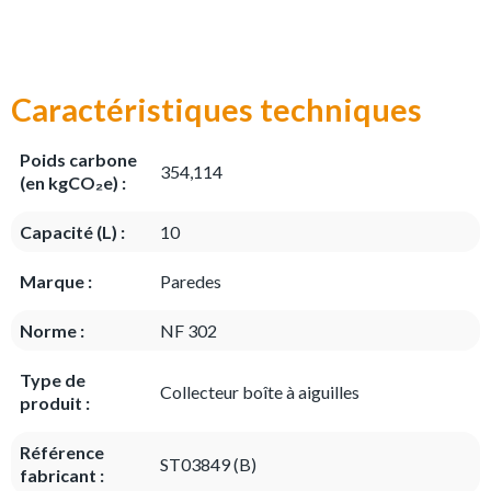
Caractéristiques techniques
Poids carbone
354,114
(en kgCO₂e) :
Capacité (L) :
10
Marque :
Paredes
Norme :
NF 302
Type de
Collecteur boîte à aiguilles
produit :
Référence
ST03849 (B)
fabricant :