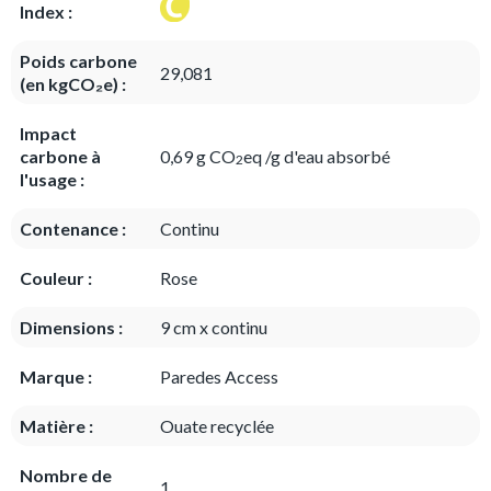
Index :
Poids carbone
29,081
(en kgCO₂e) :
Impact
carbone à
0,69 g CO
eq /g d'eau absorbé
2
l'usage :
Contenance :
Continu
Couleur :
Rose
Dimensions :
9 cm x continu
Marque :
Paredes Access
Matière :
Ouate recyclée
Nombre de
1