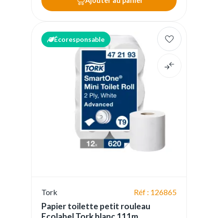
Ajouter au panier
Écoresponsable
Tork
Réf : 126865
Papier toilette petit rouleau
Ecolabel Tork blanc 111m