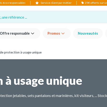
ts éco-responsables
Service client par métier
25€ offerts sur 
 une référence ...
Offre responsable
Promos
Nouveautés
 de protection à usage unique
n à usage unique
on jetables, sets pantalons et marinières, kit visiteurs, ... Stocks