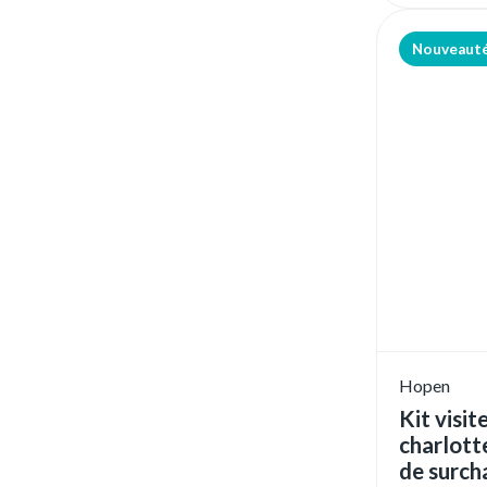
Nouveaut
Hopen
Kit visit
charlotte
de surch