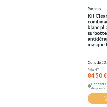
Paredes
Kit Clea
combinai
blanc pl
surbotte
antidéra
masque t
Colis de 20
Prix HT
84,50 €
Connecte
disponibili