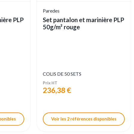
Paredes
nière PLP
Set pantalon et marinière PLP
50g/m² rouge
COLIS DE 50 SETS
Prix HT
236,38 €
sponibles
Voir les 2 références disponibles