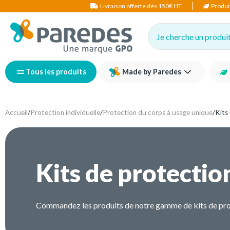
Livraison offerte dès 150€ HT
Produi
Je cherche un produit,
Tous les produits
Made by Paredes
Accueil
/
Protection individuelle
/
Protection du corps à usage unique
/
Kits
Kits de protectio
Commandez les produits de notre gamme de kits de protecti