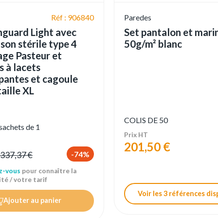
Réf : 906840
Paredes
nguard Light avec
Set pantalon et mari
son stérile type 4
50g/m² blanc
iage Pasteur et
s à lacets
pantes et cagoule
aille XL
COLIS DE 50
 sachets de 1
Prix HT
201,50 €
-74%
337,37 €
z-vous
pour connaître la
té / votre tarif
Voir les 3 références di
Ajouter au panier