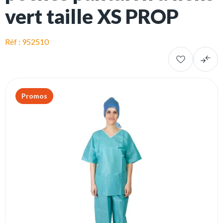
vert taille XS PROP
Réf : 952510
Promos