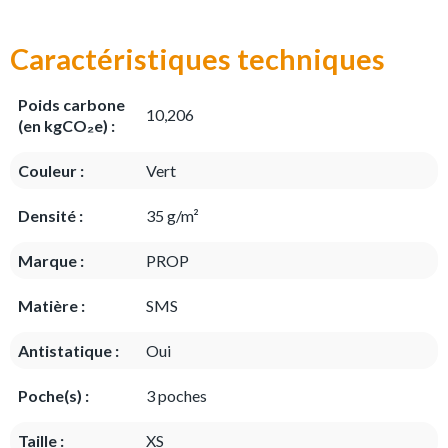
Caractéristiques techniques
Poids carbone
10,206
(en kgCO₂e) :
Couleur :
Vert
Densité :
35 g/m²
Marque :
PROP
Matière :
SMS
Antistatique :
Oui
Poche(s) :
3 poches
Taille :
XS