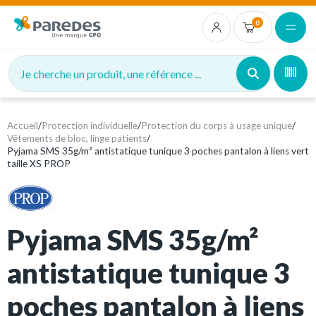
0
Je cherche un produit, une référence ...
Accueil
/
Protection individuelle
/
Protection du corps à usage unique
/
Vêtements de bloc, linge patients
/
Pyjama SMS 35g/m² antistatique tunique 3 poches pantalon à liens vert
taille XS PROP
Pyjama SMS 35g/m²
antistatique tunique 3
poches pantalon à liens