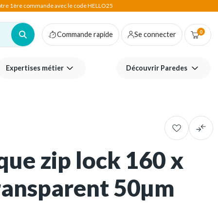
votre 1ère commande avec le code HELLO25
0
Commande rapide
Se connecter
Expertises métier
Découvrir Paredes
que zip lock 160 x
ansparent 50µm