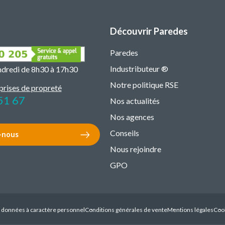
Découvrir Paredes
Paredes
Industributeur ®
endredi de 8h30 à 17h30
Notre politique RSE
prises de propreté
51 67
Nos actualités
Nos agences
Conseils
-nous
Nous rejoindre
GPO
s données à caractère personnel
Conditions générales de vente
Mentions légales
Coo