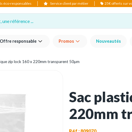
ts éco-responsables
Service client par métier
25€ offerts sur 
 une référence ...
Offre responsable
Promos
Nouveautés
tique zip lock 160 x 220mm transparent 50µm
Sac plasti
220mm tr
Réf : 809070