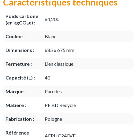
Caractéristiques techniques
Poids carbone
64,200
(en kgCO₂e) :
Couleur :
Blanc
Dimensions :
685 x 675 mm
Fermeture :
Lien classique
Capacité (L) :
40
Marque :
Paredes
Matière :
PE BD Recyclé
Fabrication :
Pologne
Référence
AFPHC240VE