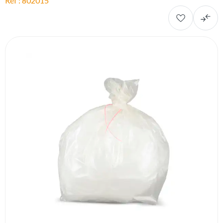
Réf : 802015