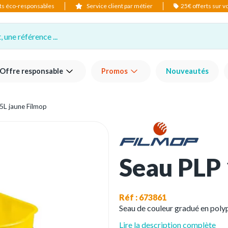
ts éco-responsables
Service client par métier
25€ offerts sur 
 une référence ...
Offre responsable
Promos
Nouveautés
5L jaune Filmop
Seau PLP 
Réf : 673861
Seau de couleur gradué en poly
Lire la description complète