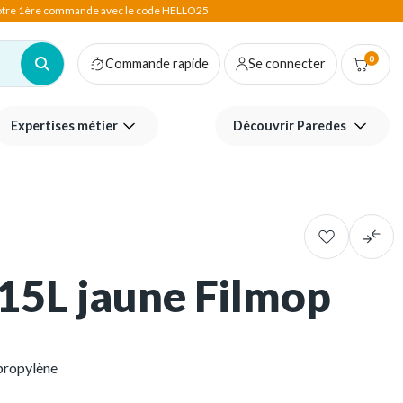
votre 1ère commande avec le code HELLO25
0
Commande rapide
Se connecter
Expertises métier
Découvrir Paredes
15L jaune Filmop
propylène