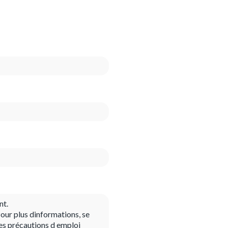
nt.
our plus dinformations, se
es précautions d emploi