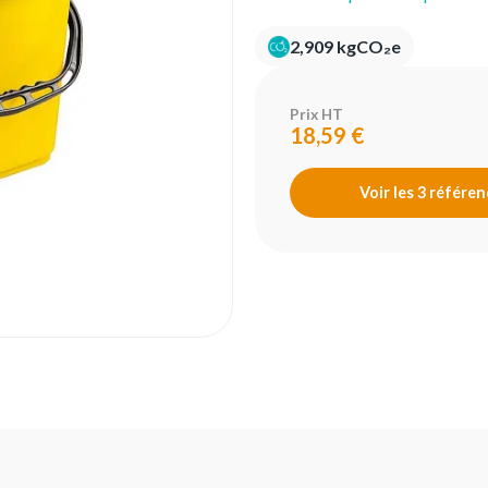
2,909 kgCO₂e
Prix HT
18,59 €
Voir les 3 référe