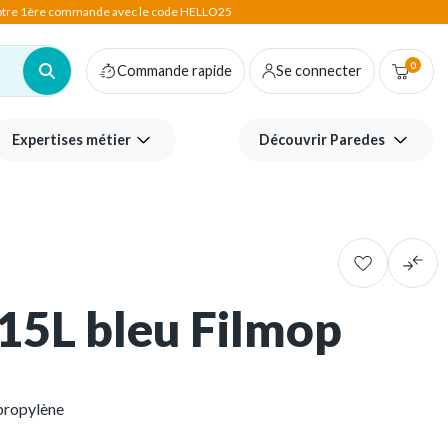
votre 1ère commande avec le code HELLO25
0
Commande rapide
Se connecter
Expertises métier
Découvrir Paredes
15L bleu Filmop
propylène