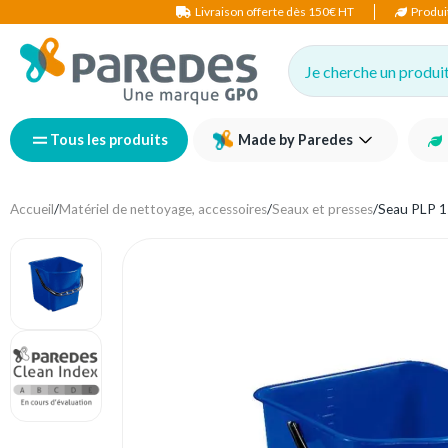
Livraison offerte dès 150€ HT
Produi
Je cherche un produit,
Tous les produits
Made by Paredes
Accueil
/
Matériel de nettoyage, accessoires
/
Seaux et presses
/
Seau PLP 1