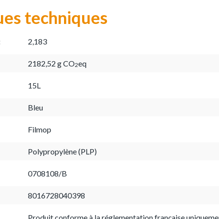
ues techniques
:
2,183
2182,52 g CO
eq
2
15L
Bleu
Filmop
Polypropylène (PLP)
0708108/B
8016728040398
Produit conforme à la réglementation française uniqueme