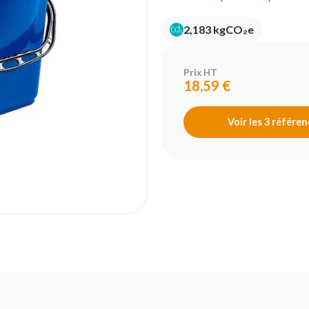
2,183 kgCO₂e
Prix HT
18,59 €
Voir les 3 référe