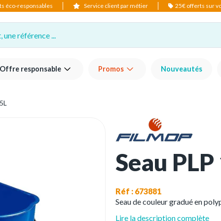
ts éco-responsables
Service client par métier
25€ offerts sur 
 une référence ...
Offre responsable
Promos
Nouveautés
5L
Seau PLP 
Réf : 673881
Seau de couleur gradué en poly
Lire la description complète