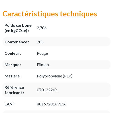
Caractéristiques techniques
Poids carbone
2,786
(en kgCO₂e) :
Contenance :
20L
Couleur :
Rouge
Marque :
Filmop
Matière :
Polypropylène (PLP)
Référence
0701222/R
fabricant :
EAN :
8016728169136