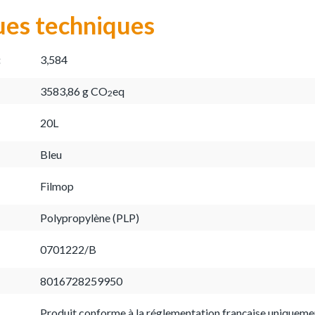
ues techniques
:
3,584
3583,86 g CO
eq
2
20L
Bleu
Filmop
Polypropylène (PLP)
0701222/B
8016728259950
Produit conforme à la réglementation française uniqueme