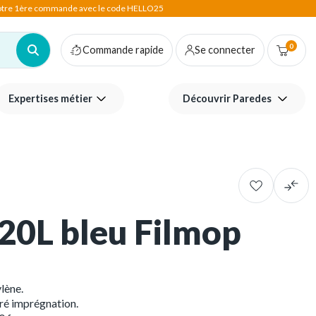
votre 1ère commande avec le code HELLO25
0
Commande rapide
Se connecter
Expertises métier
Découvrir Paredes
20L bleu Filmop
lène.
ré imprégnation.