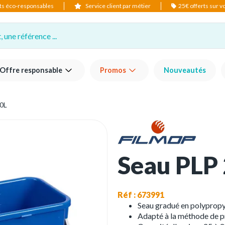
ts éco-responsables
Service client par métier
25€ offerts sur 
 une référence ...
Offre responsable
Promos
Nouveautés
0L
Seau PLP 
Réf : 673991
Seau gradué en polypropy
Adapté à la méthode de p