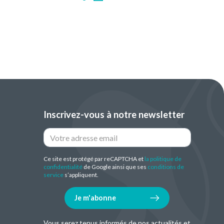
Inscrivez-vous à notre newsletter
Ce site est protégé par reCAPTCHA et
la politique de
confidentialité
de Google ainsi que ses
conditions de
service
s’appliquent.
Je m'abonne
Vous serez tenus informés de nos actualités et