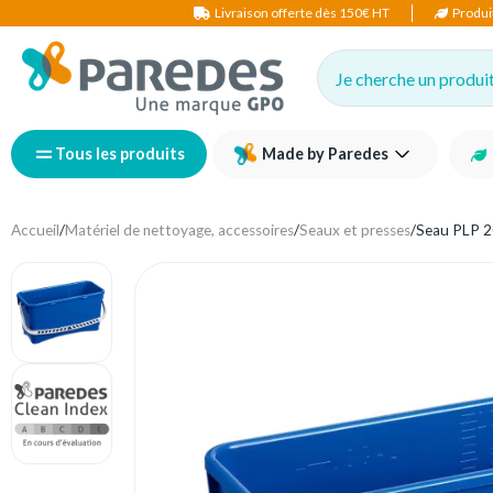
Livraison offerte dès 150€ HT
Produi
Je cherche un produit,
Tous les produits
Made by Paredes
Accueil
/
Matériel de nettoyage, accessoires
/
Seaux et presses
/
Seau PLP 2