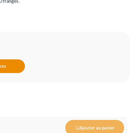
0 franges.
nces
Ajouter au panier