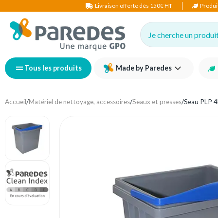
Livraison offerte dès 150€ HT
Produi
Je cherche un produit,
Tous les produits
Made by Paredes
Accueil
/
Matériel de nettoyage, accessoires
/
Seaux et presses
/
Seau PLP 4L