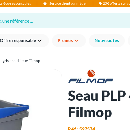
ts éco-responsables
Service client par métier
25€ offerts sur 
 une référence ...
Offre responsable
Promos
Nouveautés
 gris anse bleue Filmop
Seau PLP 
Filmop
Réf : 597574