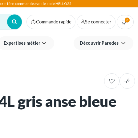
votre 1ère commande avec le code HELLO25
0
Commande rapide
Se connecter
Expertises métier
Découvrir Paredes
4L gris anse bleue