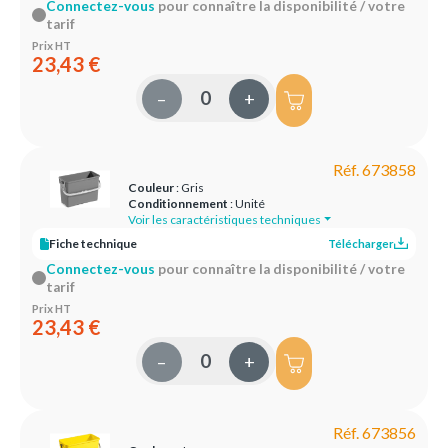
Connectez-vous
pour connaître la disponibilité / votre
tarif
Prix HT
23,43 €
–
+
Réf. 673858
Couleur
: Gris
Conditionnement
: Unité
Voir les caractéristiques techniques
Fiche technique
Télécharger
Connectez-vous
pour connaître la disponibilité / votre
tarif
Prix HT
23,43 €
–
+
Réf. 673856