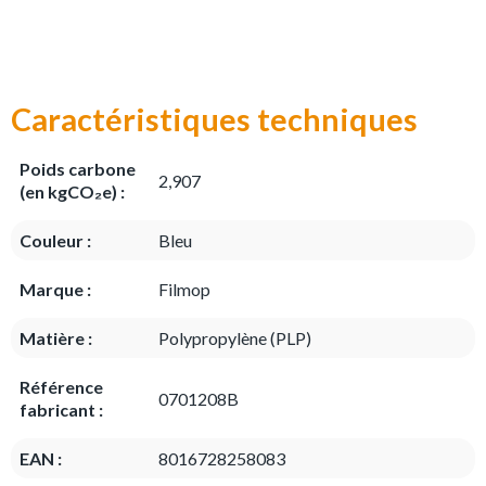
Caractéristiques techniques
Poids carbone
2,907
(en kgCO₂e) :
Couleur :
Bleu
Marque :
Filmop
Matière :
Polypropylène (PLP)
Référence
0701208B
fabricant :
EAN :
8016728258083