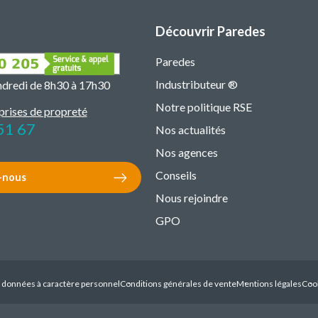
Découvrir Paredes
Paredes
Industributeur ®
endredi de 8h30 à 17h30
Notre politique RSE
prises de propreté
51 67
Nos actualités
Nos agences
Conseils
-nous
Nous rejoindre
GPO
s données à caractère personnel
Conditions générales de vente
Mentions légales
Coo