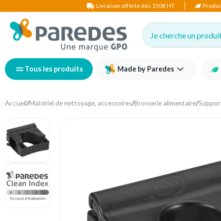
Livraison offerte dès 150€ HT
Produi
Je cherche un produit,
Tous les produits
Made by Paredes
Accueil
/
Matériel de nettoyage, accessoires
/
Brosserie alimentaire
/
Support