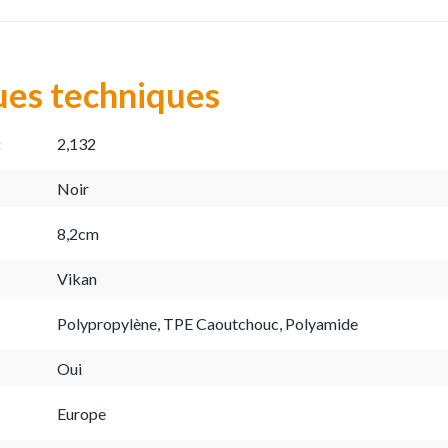
ues techniques
:
2,132
Noir
8,2cm
Vikan
Polypropylène, TPE Caoutchouc, Polyamide
Oui
Europe