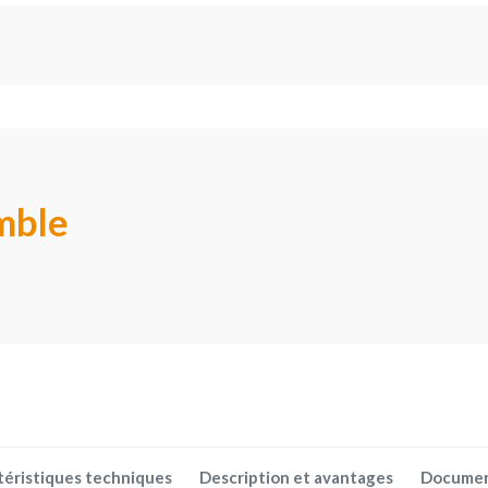
mble
téristiques techniques
Description et avantages
Docume