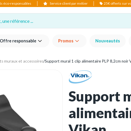
ts éco-responsables
Service client par métier
25€ offerts sur 
 une référence ...
Offre responsable
Promos
Nouveautés
s muraux et accessoires
/
Support mural 1 clip alimentaire PLP 8,2cm noir 
Support m
alimentai
Vikan