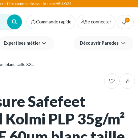
votre 1ère commande avec le code HELLO25
0
Commande rapide
Se connecter
Expertises métier
Découvrir Paredes
m blanc taille XXL
ure Safefeet
d Kolmi PLP 35g/m²
E 60µm blanc taille