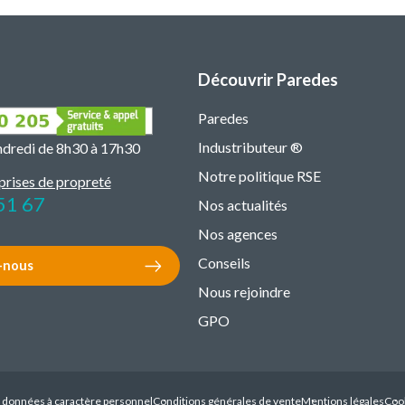
Découvrir Paredes
Paredes
Industributeur ®
endredi de 8h30 à 17h30
Notre politique RSE
prises de propreté
51 67
Nos actualités
Nos agences
Conseils
-nous
Nous rejoindre
GPO
s données à caractère personnel
Conditions générales de vente
Mentions légales
Coo