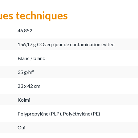
ues techniques
:
46,852
156,17 g CO
eq /jour de contamination évitée
2
Blanc / blanc
35 g/m²
23 x 42 cm
Kolmi
Polypropylène (PLP), Polyéthylène (PE)
Oui