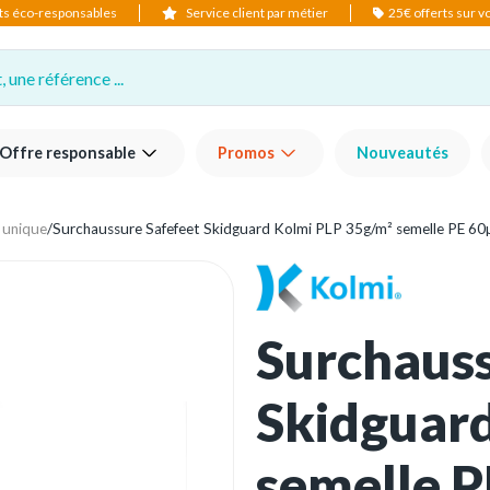
ts éco-responsables
Service client par métier
25€ offerts sur 
 une référence ...
Offre responsable
Promos
Nouveautés
 unique
/
Surchaussure Safefeet Skidguard Kolmi PLP 35g/m² semelle PE 60µ
Surchauss
Skidguar
semelle P