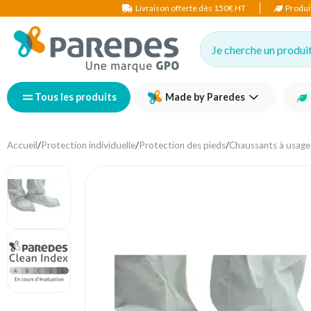
Livraison offerte dès 150€ HT
Produi
Je cherche un produit,
Tous les produits
Made by Paredes
Accueil
/
Protection individuelle
/
Protection des pieds
/
Chaussants à usage