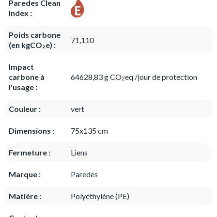
Paredes Clean
Index :
Poids carbone
71,110
(en kgCO₂e) :
Impact
carbone à
64628,83 g CO
eq /jour de protection
2
l'usage :
Couleur :
vert
Dimensions :
75x135 cm
Fermeture :
Liens
Marque :
Paredes
Matière :
Polyéthylène (PE)