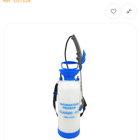
Réf : 017124