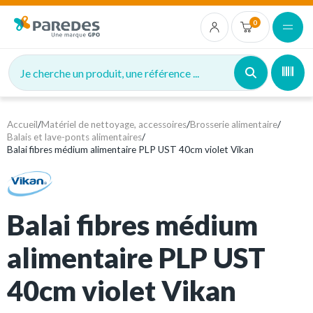
0
Je cherche un produit, une référence ...
Accueil
/
Matériel de nettoyage, accessoires
/
Brosserie alimentaire
/
Balais et lave-ponts alimentaires
/
Balai fibres médium alimentaire PLP UST 40cm violet Vikan
Balai fibres médium
alimentaire PLP UST
40cm violet Vikan