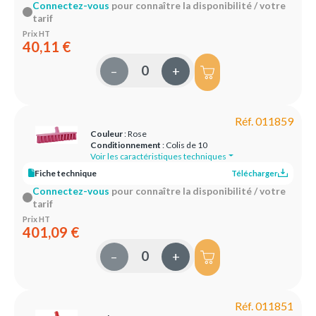
Connectez-vous
pour connaître la disponibilité / votre
tarif
Prix HT
40,11 €
–
+
Réf. 011859
Couleur
: Rose
Conditionnement
: Colis de 10
Voir les caractéristiques techniques
Fiche technique
Télécharger
Connectez-vous
pour connaître la disponibilité / votre
tarif
Prix HT
401,09 €
–
+
Réf. 011851