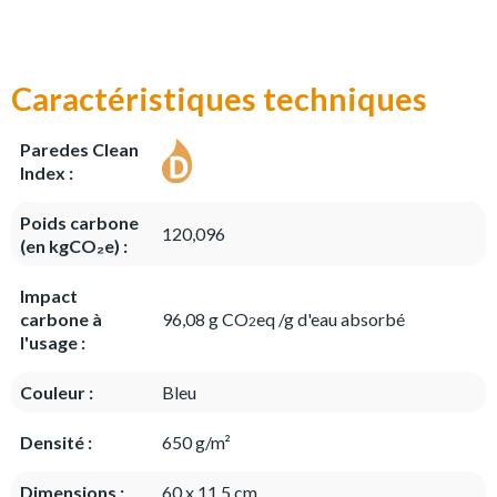
Caractéristiques techniques
Paredes Clean
Index :
Poids carbone
120,096
(en kgCO₂e) :
Impact
carbone à
96,08 g CO
eq /g d'eau absorbé
2
l'usage :
Couleur :
Bleu
Densité :
650 g/m²
Dimensions :
60 x 11,5 cm