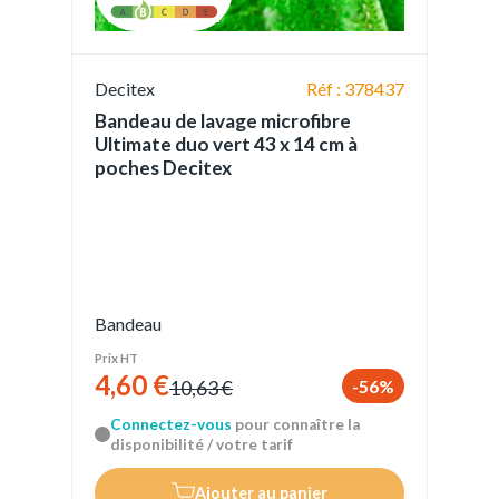
Decitex
Réf : 378437
Bandeau de lavage microfibre
Ultimate duo vert 43 x 14 cm à
poches Decitex
Bandeau
Prix HT
4,60 €
-56%
10,63 €
Connectez-vous
pour connaître la
disponibilité / votre tarif
Ajouter au panier