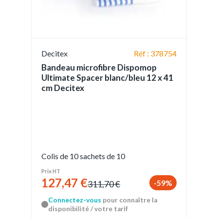
Decitex
Réf : 378754
Bandeau microfibre Dispomop
Ultimate Spacer blanc/bleu 12 x 41
cm Decitex
Colis de 10 sachets de 10
Prix HT
127,47 €
-59%
311,70 €
Connectez-vous
pour connaître la
disponibilité / votre tarif