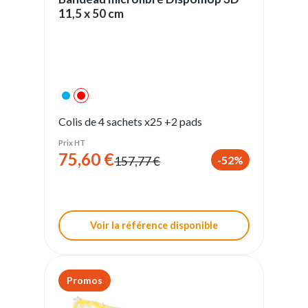
11,5 x 50 cm
Colis de 4 sachets x25 +2 pads
Prix HT
75,60 €
-52%
157,77 €
Voir la référence disponible
Promos