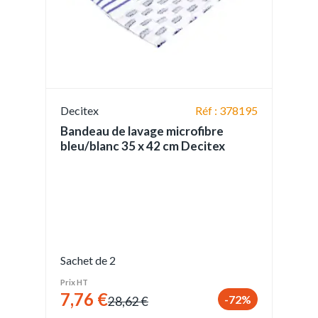
Decitex
Réf : 378195
Bandeau de lavage microfibre
bleu/blanc 35 x 42 cm Decitex
Sachet de 2
Prix HT
7,76 €
-72%
28,62 €