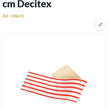
cm Decitex
Réf : 378631