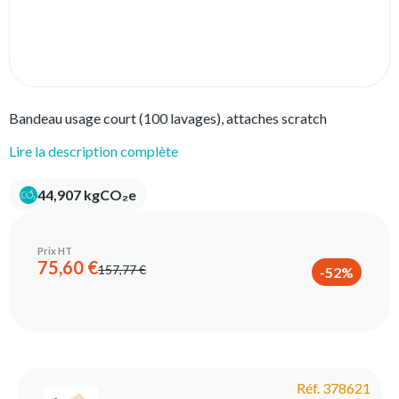
Bandeau usage court (100 lavages), attaches scratch
Lire la description complète
44,907 kgCO₂e
Prix HT
75,60 €
157,77 €
-52%
Réf. 378621