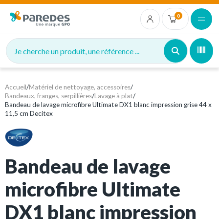
0
Je cherche un produit, une référence ...
Accueil
/
Matériel de nettoyage, accessoires
/
Bandeaux, franges, serpillières
/
Lavage à plat
/
Bandeau de lavage microfibre Ultimate DX1 blanc impression grise 44 x
11,5 cm Decitex
Bandeau de lavage
microfibre Ultimate
DX1 blanc impression