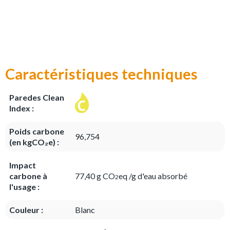
Caractéristiques techniques
Paredes Clean
Index :
Poids carbone
96,754
(en kgCO₂e) :
Impact
carbone à
77,40 g CO
eq /g d'eau absorbé
2
l'usage :
Couleur :
Blanc