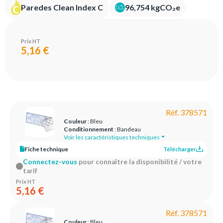
Paredes Clean Index C
96,754 kgCO₂e
Prix HT
5,16 €
Réf. 378571
Couleur
: Bleu
Conditionnement
: Bandeau
Voir les caractéristiques techniques
Fiche technique
Télécharger
Connectez-vous
pour connaître la disponibilité / votre
tarif
Prix HT
5,16 €
Réf. 378571
Couleur
: Bleu