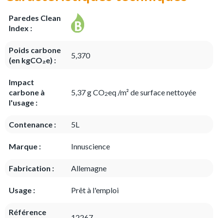
Paredes Clean
Index :
Poids carbone
5,370
(en kgCO₂e) :
Impact
carbone à
5,37 g CO
eq /m² de surface nettoyée
2
l'usage :
Contenance :
5L
Marque :
Innuscience
Fabrication :
Allemagne
Usage :
Prêt à l'emploi
Référence
12267