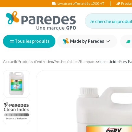
Livraison offerte dès 150€ HT
Produi
Je cherche un produit,
Tous les produits
Made by Paredes
Accueil
/
Produits d'entretien
/
Anti-nuisibles
/
Rampants
/
Insecticide Fury B