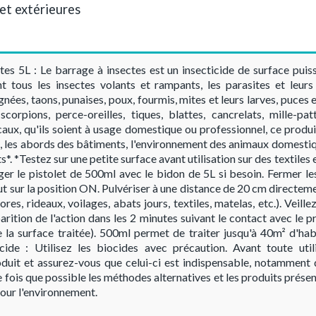
 et extérieures
n
es 5L : Le barrage à insectes est un insecticide de surface puis
nt tous les insectes volants et rampants, les parasites et leur
nées, taons, punaises, poux, fourmis, mites et leurs larves, puces et
scorpions, perce-oreilles, tiques, blattes, cancrelats, mille-pa
aux, qu'ils soient à usage domestique ou professionnel, ce produi
es, les abords des bâtiments, l'environnement des animaux domestiq
nts*. *Testez sur une petite surface avant utilisation sur des textil
er le pistolet de 500ml avec le bidon de 5L si besoin. Fermer le
t sur la position ON. Pulvériser à une distance de 20 cm directemen
ores, rideaux, voilages, abats jours, textiles, matelas, etc.). Veill
parition de l'action dans les 2 minutes suivant le contact avec le p
e la surface traitée). 500ml permet de traiter jusqu'à 40m² d'ha
ide : Utilisez les biocides avec précaution. Avant toute utilis
duit et assurez-vous que celui-ci est indispensable, notamment d
 fois que possible les méthodes alternatives et les produits présent
pour l'environnement.