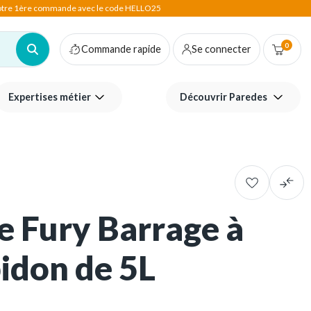
votre 1ère commande avec le code HELLO25
0
Commande rapide
Se connecter
Expertises métier
Découvrir Paredes
de Fury Barrage à
bidon de 5L