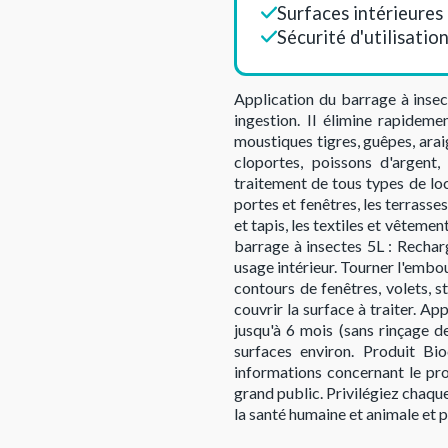
Surfaces intérieures
Sécurité d'utilisatio
Application du barrage à insect
ingestion. Il élimine rapideme
moustiques tigres, guêpes, araig
cloportes, poissons d'argent, 
traitement de tous types de loc
portes et fenêtres, les terrass
et tapis, les textiles et vêteme
barrage à insectes 5L : Recharg
usage intérieur. Tourner l'embou
contours de fenêtres, volets, st
couvrir la surface à traiter. Ap
jusqu'à 6 mois (sans rinçage d
surfaces environ. Produit Bioc
informations concernant le pro
grand public. Privilégiez chaque
la santé humaine et animale et 