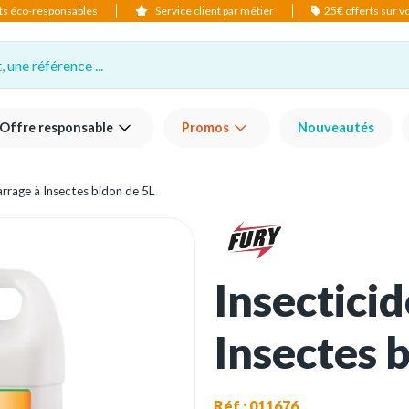
ts éco-responsables
Service client par métier
25€ offerts sur 
 une référence ...
Offre responsable
Promos
Nouveautés
arrage à Insectes bidon de 5L
Insectici
Insectes 
Réf : 011676