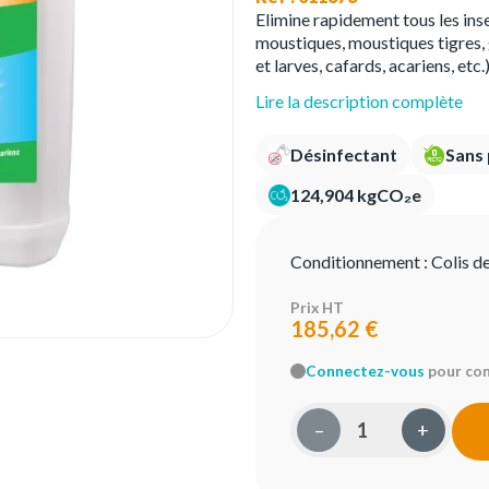
Elimine rapidement tous les inse
moustiques, moustiques tigres, 
et larves, cafards, acariens, etc.
Lire la description complète
Désinfectant
Sans
124,904 kgCO₂e
Conditionnement :
Colis d
Prix HT
185,62 €
Connectez-vous
pour conn
–
+