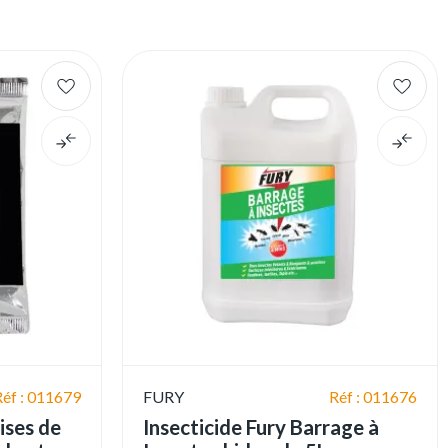
Réf : 011679
FURY
Réf : 011676
ises de
Insecticide Fury Barrage à