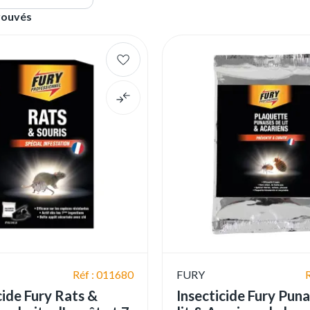
rouvés
Réf : 011680
FURY
ide Fury Rats &
Insecticide Fury Puna