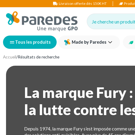
Livraison offerte dès 150€ HT
Produi
Je cherche un produit,
Tous les produits
Made by Paredes
Accueil
/
Résultats de recherche
La marque Fury :
la lutte contre le
Depuis 1974, la marque Fury s’est imposée comme une 
des solutions anti-nuisibles. Avec plus de 45 ans d'ex