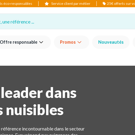
ts éco-responsables
Service client par métier
25€ offerts sur 
 une référence ...
Offre responsable
Promos
Nouveautés
 leader dans
s nuisibles
référence incontournable dans le secteur
périence, Fury répond aux exigences des