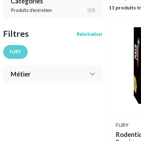
Catégories
11 produits t
Produits d'entretien
(10)
Filtres
Réinitialiser
FURY
Métier
FURY
Rodentic