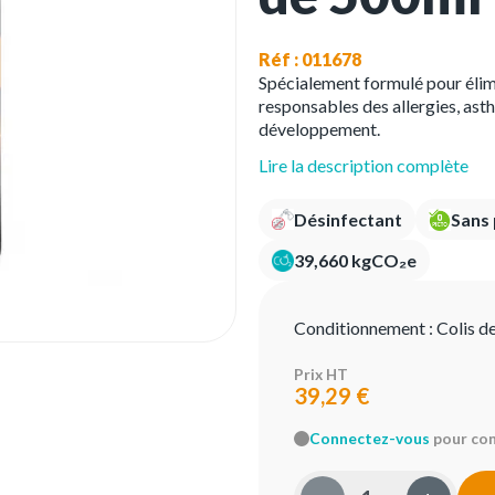
Réf : 011678
Spécialement formulé pour élimin
responsables des allergies, ast
développement.
Lire la description complète
Désinfectant
Sans
39,660 kgCO₂e
Conditionnement :
Colis d
Prix HT
39,29 €
Connectez-vous
pour conn