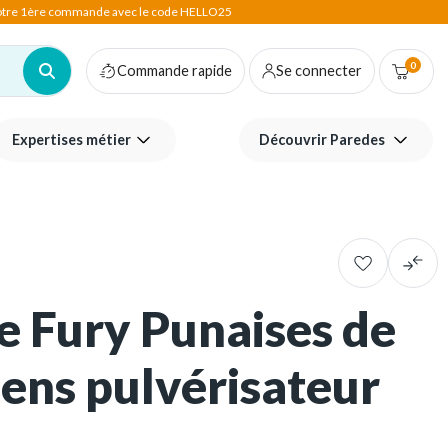
votre 1ère commande avec le code HELLO25
0
Commande rapide
Se connecter
Expertises métier
Découvrir Paredes
de Fury Punaises de
iens pulvérisateur