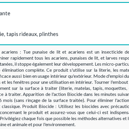
yante
rie, tapis rideaux, plinthes
acariens : Tue punaise de lit et acariens est un insecticide d
ner rapidement tous les acariens, punaises de lit, et larves resp
anées, il stoppe également leur développement. Les micro-particu
limination complète. Ce produit s'utilise sur la literie, les mate
ficace aussi bien en usage intérieur qu'extérieur. Mode d'emploi du
et les fenêtres pour une utilisation en intérieur. Tourner l'embout
nt sur la surface à traiter (literie, matelas, tapis, moquettes,
e à traiter. Apparition de l'action Biocide dans les minutes suiva
6 mois (sans rinçage de la surface traitée). Pour éliminer l'actio
 classique. Produit Biocide : Utilisez les biocides avec précautio
s concernant le produit et assurez-vous que celui-ci est indispen
Privilégiez chaque fois que possible les méthodes alternatives et 
aine et animale et pour l'environnement.