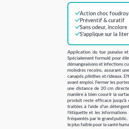
Action choc foudro
Préventif & curatif
Sans odeur, incolore
S'applique sur la lite
Application du tue punaise et 
Spécialement formulé pour élimi
démangeaisons et infections cut
moindres recoins, assurant une é
canapés, plinthes et rideaux. Ef
avant emploi. Fermer les portes 
une distance de 20 cm directeme
manière à bien couvrir la surfac
produit reste efficace jusqu'à 
traitées à l'aide d'un détergent
l'étiquette et les information
fréquentés par le grand public. 
le plus faible pour la santé hum