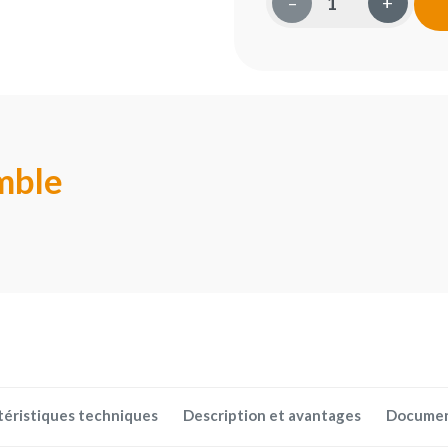
–
+
mble
téristiques techniques
Description et avantages
Docume