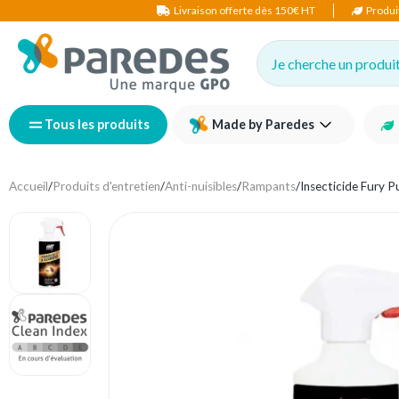
Livraison offerte dès 150€ HT
Produi
Je cherche un produit,
Tous les produits
Made by Paredes
Accueil
/
Produits d'entretien
/
Anti-nuisibles
/
Rampants
/
Insecticide Fury P