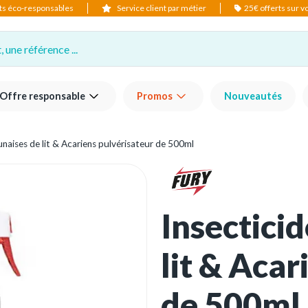
ts éco-responsables
Service client par métier
25€ offerts sur 
 une référence ...
Offre responsable
Promos
Nouveautés
unaises de lit & Acariens pulvérisateur de 500ml
Insectici
lit & Acar
de 500ml