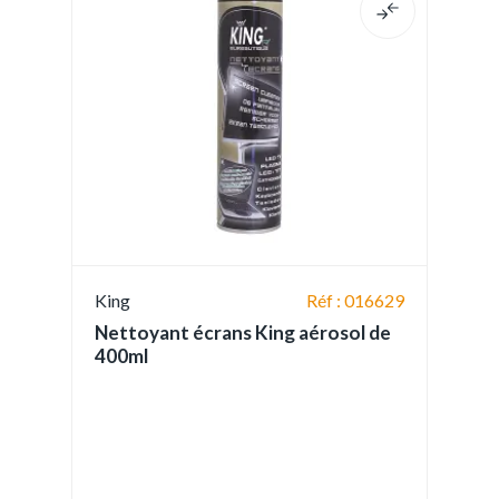
King
Réf : 016629
Nettoyant écrans King aérosol de
400ml