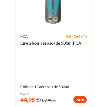
FCA
Réf : 064940
Cire à bois aérosol de 500ml FCA
Colis de 12 aérosols de 500ml
Prix HT
44,98 €
-58%
107,99 €