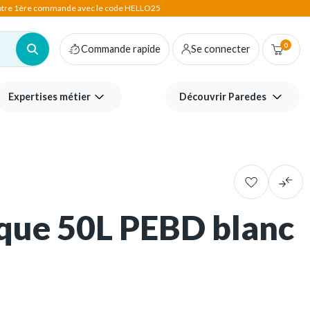
votre 1ère commande avec le code HELLO25
0
Commande rapide
Se connecter
Expertises métier
Découvrir Paredes
ique 50L PEBD blanc