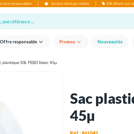
ts éco-responsables
Service client par métier
25€ offerts sur 
 une référence ...
Offre responsable
Promos
Nouveautés
c plastique 50L PEBD blanc 45µ
Sac plast
45µ
Réf : 861043