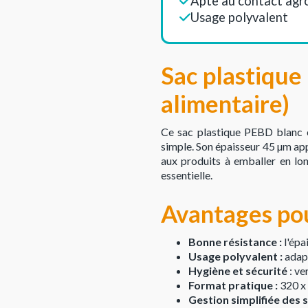
Apte au contact agr
Usage polyvalent
Sac plastique
alimentaire)
Ce sac plastique PEBD blanc e
simple. Son épaisseur 45 µm ap
aux produits à emballer en lo
essentielle.
Avantages pou
Bonne résistance :
l'épa
Usage polyvalent :
adapt
Hygiène et sécurité
: ve
Format pratique :
320 x
Gestion simplifiée des 