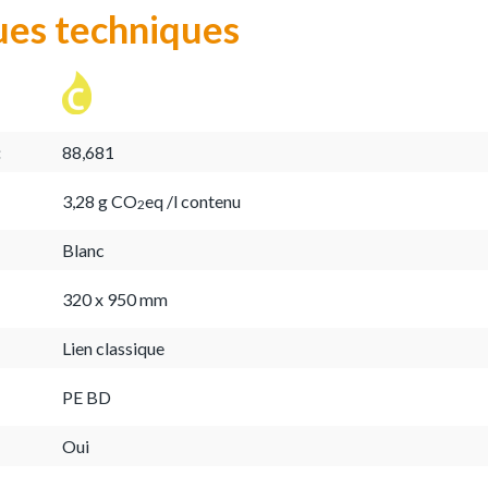
ues techniques
:
88,681
3,28 g CO
eq /l contenu
2
Blanc
320 x 950 mm
Lien classique
PE BD
Oui