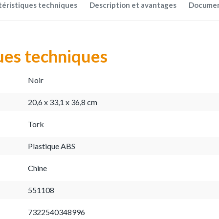
téristiques techniques
Description et avantages
Docume
ues techniques
Noir
20,6 x 33,1 x 36,8 cm
Tork
Plastique ABS
Chine
551108
7322540348996