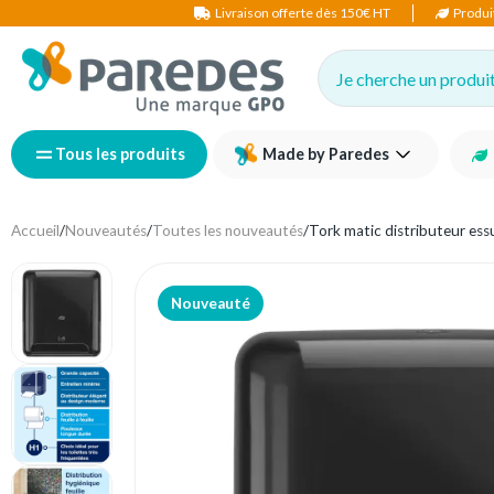
Livraison offerte dès 150€ HT
Produi
Je cherche un produit,
Tous les produits
Made by Paredes
Accueil
/
Nouveautés
/
Toutes les nouveautés
/
Tork matic distributeur ess
Nouveauté