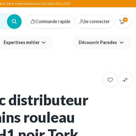
votre 1ère commande avec le code HELLO25
0
Commande rapide
Se connecter
Expertises métier
Découvrir Paredes
c distributeur
ins rouleau
 H1 noir Tork