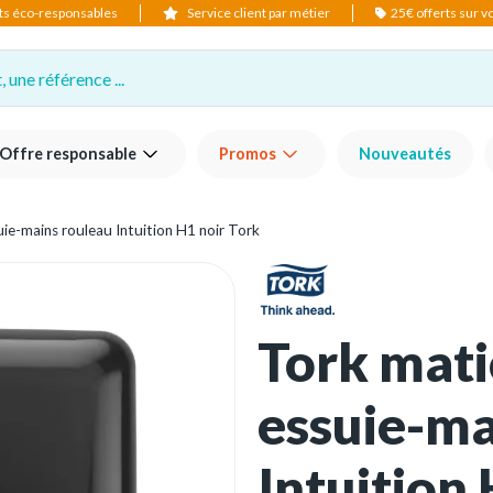
ts éco-responsables
Service client par métier
25€ offerts sur 
 une référence ...
Offre responsable
Promos
Nouveautés
uie-mains rouleau Intuition H1 noir Tork
Tork mati
essuie-ma
Intuition